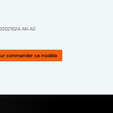
S32021024-AN-AO
our commander ce modèle