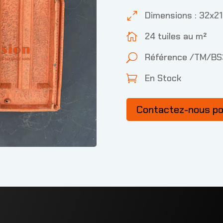
Dimensions : 32x21
0
24 tuiles au m²

Référence /TM/B
U
En Stock

Contactez-nous p