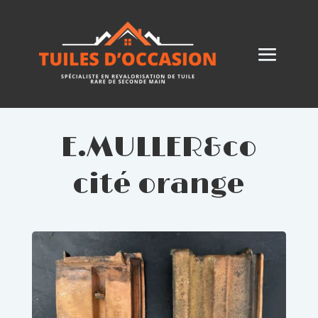
E.MULLER&co
cité orange