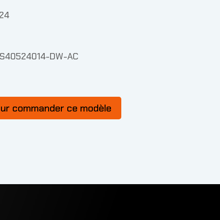
x24
AS40524014-DW-AC
our commander ce modèle