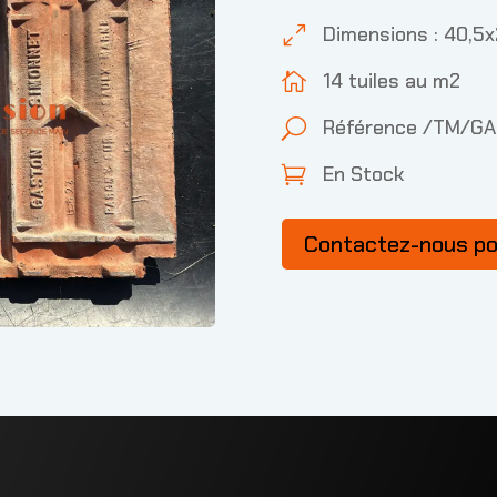
Dimensions : 40,5
0
14 tuiles au m2

Référence /TM/G
U
En Stock

Contactez-nous p