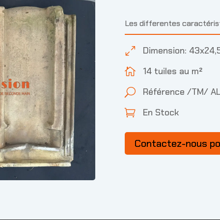
Les differentes caractéri
Dimension: 43x24,
0
14 tuiles au m²

Référence /TM/ A
U
En Stock

Contactez-nous p