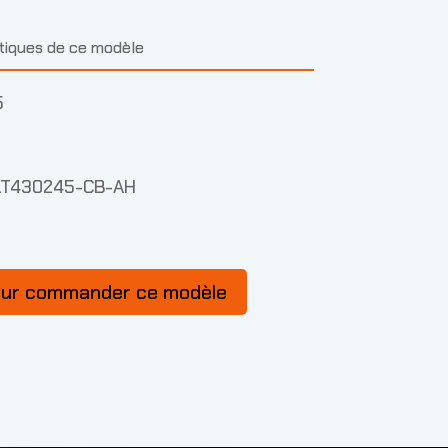
stiques de ce modèle
5
LT430245-CB-AH
our commander ce modèle