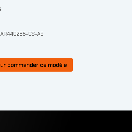
5
PAR440255-CS-AE
our commander ce modèle