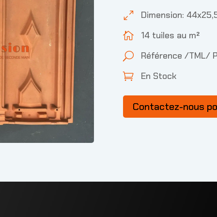
Dimension: 44x25,
0
14 tuiles au m²

Référence /TML/ 
U
En Stock

Contactez-nous p