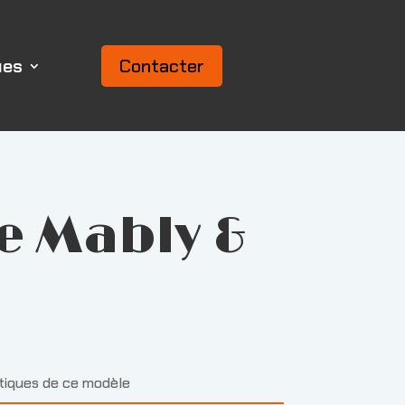
ues
Contacter
e Mably &
stiques de ce modèle