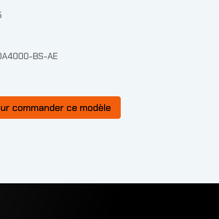
5
OA4000-BS-AE
our commander ce modèle