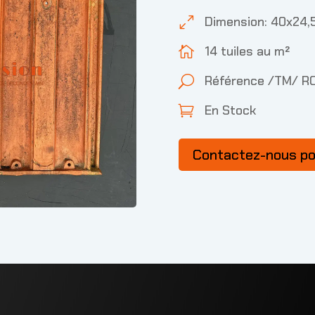
Dimension: 40x24,
0
14 tuiles au m²

Référence /TM/ R
U
En Stock

Contactez-nous p