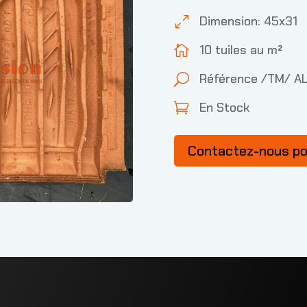
Dimension: 45x31
0
10 tuiles au m²

Référence /TM/ A
U
En Stock

Contactez-nous p