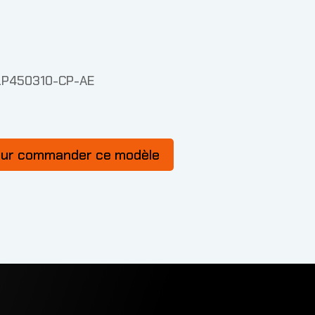
LP450310-CP-AE
our commander ce modèle