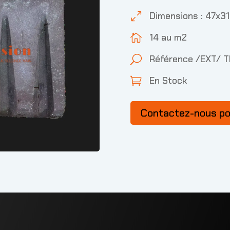
Dimensions : 47x3
0
14 au m2

Référence /EXT/ 
U
En Stock

Contactez-nous p