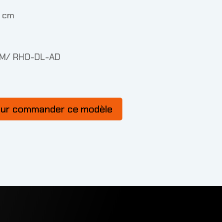
1 cm
TM/ RHO-DL-AD
our commander ce modèle