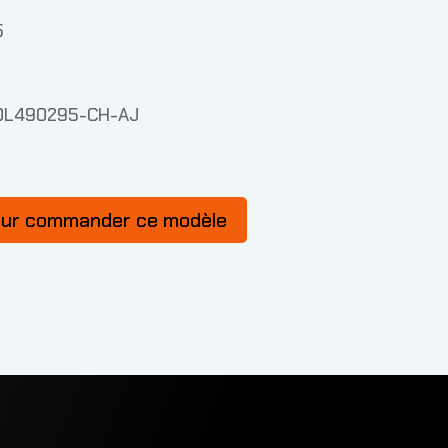
5
VOL490295-CH-AJ
our commander ce modèle