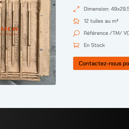
Dimension: 49x29,
0
12 tuiles au m²

Référence /TM/ 
U
En Stock

Contactez-nous p