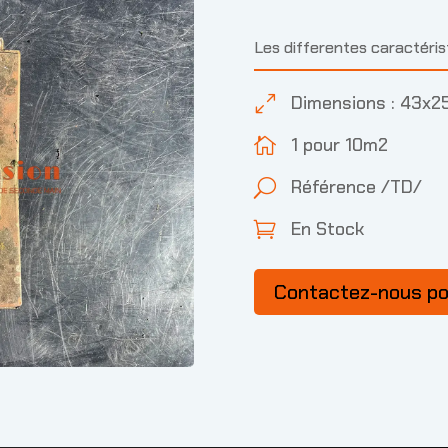
Les differentes caractéri
Dimensions : 43x2
0
1 pour 10m2

Référence /TD/
U
En Stock

Contactez-nous p