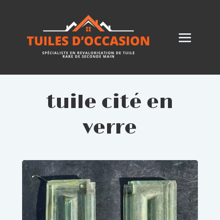
tuile cité en
verre